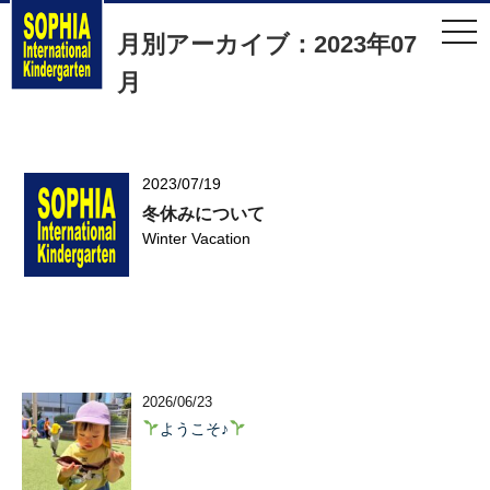
t
月別アーカイブ：2023年07
o
g
g
月
l
e
n
a
v
i
2023/07/19
g
a
冬休みについて
t
Winter Vacation
i
o
n
2026/06/23
ようこそ♪