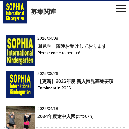
t
募集関連
o
g
g
l
e
n
a
2026/04/08
v
園見学、随時お受けしております
i
g
Please come to see us!
a
t
i
o
n
2025/09/26
【更新】2026年度 新入園児募集要項
Enrolment in 2026
2022/04/18
2024年度途中入園について