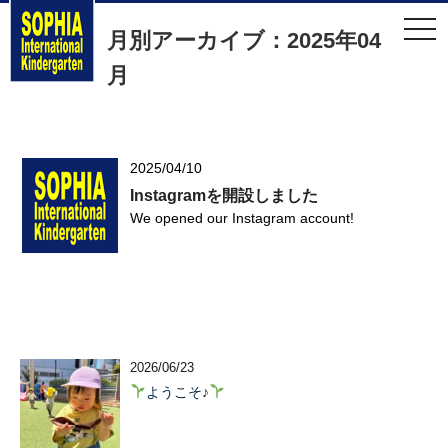
t
月別アーカイブ：2025年04
o
g
g
月
l
e
n
a
v
i
2025/04/10
g
a
Instagramを開設しました
t
We opened our Instagram account!
i
o
n
2026/06/23
ようこそ♪