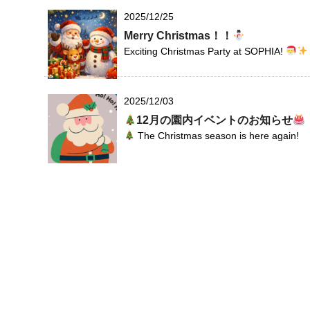
2025/12/25
Merry Christmas！！
Exciting Christmas Party at SOPHIA!
2025/12/03
12月の園内イベントのお知らせ
The Christmas season is here again!