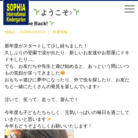
t
ようこそ♪
o
g
g
Welcome Back!
l
e
投稿日：
2026年6月23日
｜
新着情報
n
a
v
新年度がスタートして少し経ちました！
i
久しぶりの登園で涙が出たり、新しいお友達やお部屋にドキ
g
a
ドキしたり…。
t
でも、お友だちや先生と遊び始めると、あっという間にいつ
i
o
もの笑顔が戻ってきました
n
おもちゃ遊びに夢中になったり、外で虫を探したり、お友だ
ちと一緒にたくさんの発見を楽しんでいます♪
泣いて、笑って、走って、遊んで！
今年度も子どもたちらしく、元気いっぱいの毎日を過ごして
いきたいと思います
今年もどうぞよろしくお願いいたします！