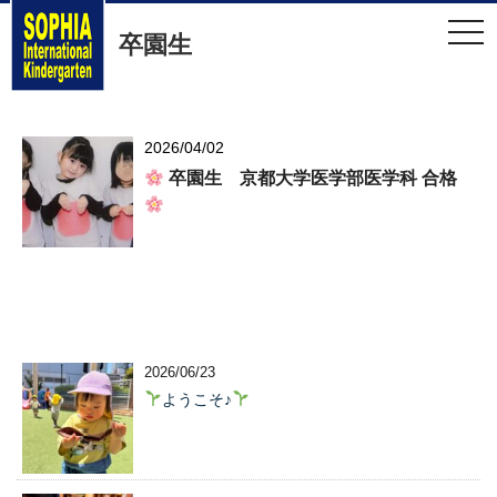
t
卒園生
o
g
g
l
e
n
a
2026/04/02
v
卒園生 京都大学医学部医学科 合格
i
g
a
t
i
o
n
2026/06/23
ようこそ♪